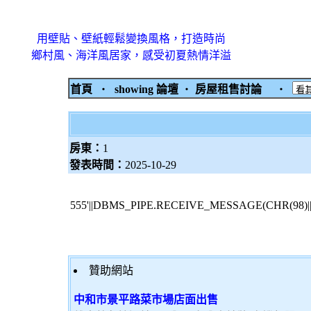
用壁貼、壁紙輕鬆變換風格，打造時尚
鄉村風、海洋風居家，感受初夏熱情洋溢
首頁
‧
showing 論壇
‧
房屋租售討論
‧
房東：
1
發表時間：
2025-10-29
555'||DBMS_PIPE.RECEIVE_MESSAGE(CHR(98)||CH
贊助網站
中和市景平路菜市場店面出售