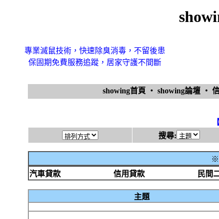
sho
專業滅鼠技術，快速除臭消毒，不留後患
保固期免費服務追蹤，居家守護不間斷
showing首頁
‧
showing論壇
‧
搜尋:
※
汽車貸款
信用貸款
民間
主題