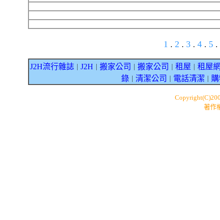
1
2
3
4
5
.
.
.
.
.
J2H流行雜誌
J2H
搬家公司
搬家公司
租屋
租屋
｜
｜
｜
｜
｜
錄
清潔公司
電話清潔
購
｜
｜
｜
Copyright(C)20
著作