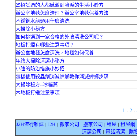
25招試過的人都感激到噴淚的生活小妙方
辦公室地毯怎麼清理？辦公室地毯保養方法
不銹鋼水龍頭用什麼清洗
大掃除小秘方
如何挑選到一家合格的外牆清洗公司呢？
地板打蠟有哪些注意事項？
辦公室地毯怎麼清洗，地毯如何保養
年終大掃除清潔小秘方
小強的防治措施小妙招
怎樣使用殺蟲劑消滅蟑螂教你消滅蟑螂步驟
大掃除秘方--冰箱篇
木地板打蠟注意事項
1
2
.
.
J2H流行雜誌
J2H
搬家公司
搬家公司
租屋
租屋網
｜
｜
｜
｜
｜
清潔公司
電話清潔
購
｜
｜
｜