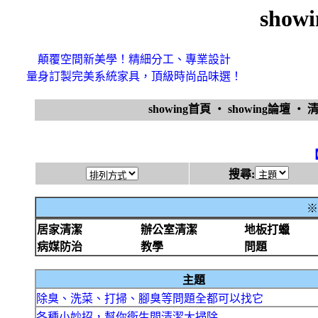
sho
顛覆空間新美學！精細分工、專業設計
量身訂製完美系統家具，頂級時尚品味選！
showing首頁
‧
showing論壇
‧
搜尋:
※
居家清潔
辦公室清潔
地板打蠟
病媒防治
教學
問題
主題
除臭、洗菜、打掃、腳臭等問題全都可以找它
各種小妙招，幫你衛生間清潔大掃除