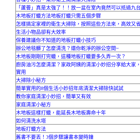
「蘆薈」真是太強了！！放一盆在室內竟然可以抵過九
木地板打蠟方法地板打蠟只需五個步驟
怎樣搞定家裡的衛生大掃除，按照這些方法來，高效又
生活小物品卻有大效率
保養建議你不知道的地板打蠟小技巧
辦公地毯髒了怎麼清洗？還你乾淨的辦公空間~
木地板剛剛打完蠟，這種地板打蠟要多久弄一次？
廚房油污怎麼清潔？家政阿姨的清潔小妙招分享給大家
實用
大掃除小秘方
簡單實用的8個生活小妙招年底清潔大掃除快試試
教你家庭清潔小妙招，簡單又有效
家庭清潔小秘方
木地板這樣打蠟，能延長木地板壽命十年
如何清洗水塔
地板打蠟方法
舊書不要丟！3個步驟讓書本變時鐘