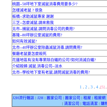
桃園--58坪地下室滅鼠消毒費用要多少?
怎樣滅老鼠 ? 很急
板橋--求助滅鼠專家 謝謝
三芝--怎麼滅鼠.請來救我
北市--捕鼠滅鼠.請問消毒公司的費用?
基隆--80坪辦公室滅鼠的費用?
如何有效滅鼠?
北市--40坪辦公室除蟲滅鼠消毒.請問費用?
餐廳老鼠要怎麼殺死
花蓮地區有沒有專業除白蟻的公司?如何消滅白蟻?
介紹殺蟑.滅鼠.消毒公司--淡水
北市--學校地下室有老鼠.請問滅鼠消毒的費用?
1
2
3
4
.
.
.
.
[5]
J2H流行雜誌
J2H
搬家公司
搬家公司
租屋
租屋網
｜
｜
｜
｜
｜
清潔公司
電話清潔
購
｜
｜
｜