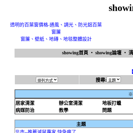
sho
透明的百葉窗價格-通風、調光、防光鋁百葉
窗簾
窗簾、壁紙、地磚、地毯整體設計
showing首頁
‧
showing論壇
‧
搜尋:
※
居家清潔
辦公室清潔
地板打蠟
病媒防治
教學
問題
主題
北市--推薦滅鼠專家.快急瘋了...