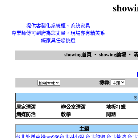
sho
提供客製化系統櫃、系統家具
專業師傅可到府為您丈量，現場亦有精美系
統家具任您挑選
showing首頁
‧
showing論壇
‧
搜尋:
※
居家清潔
辦公室清潔
地板打蠟
病媒防治
教學
問題
主題
台北外送茶賴tws966台北叫小姐.台北約炮.台北茶坊.台北