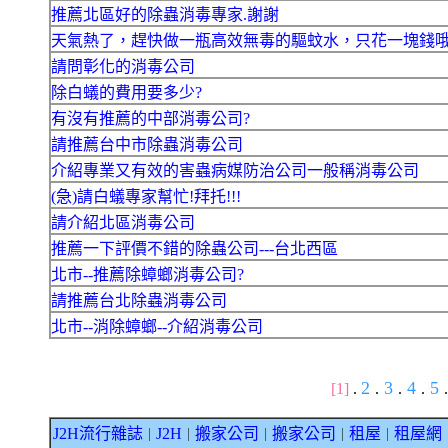
推薦北區好的除蟲消毒專家.謝謝
天氣熱了，趕快做一瓶高效無毒的驅蚊水，只花一塊錢
請問彰化的消毒公司
除白蟻的費用要多少?
有沒有推薦的中部消毒公司?
請推薦台中市除蟲消毒公司
介紹專業又有效的害蟲病媒防治公司一般稱消毒公司
(急)請白蟻專家幫忙!拜托!!!
請介紹北區消毒公司
推薦一下評價不錯的除蟲公司---台北西區
北市--推薦除蟑螂消毒公司?
請推薦台北除蟲消毒公司
北市--消除蟑螂--介紹消毒公司
2
3
4
5
[1]
.
.
.
.
.
J2H流行雜誌
J2H
搬家公司
搬家公司
租屋
租屋網
｜
｜
｜
｜
｜