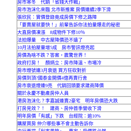
房市寒冬 代銷「省錢大作戰」
房市泡沫化來臨 北市新推案 房價連續2季下滑
張欣民：實價登錄竟成房價下修之路障
「要賣屋就要快！」前輩告訴你法拍量爆走的秘密
大直房價凍漲 8成物件下修10％
法拍爆量 中古屋降價恐不遠了
10月法拍屋量增5成 房市警訊燈亮起
房價為啥不跌？答案，震驚世界！
政府打房！ 顏炳立：房市降溫、市場冷
房市燈號連3月衰退 買方狂砍對折
房價到頂?國泰金開價4億再賣行舍
房市衰退燈連9亮 代銷回頭要求建商降價
關於永慶不動產房仲人員
港房泡沫化？李嘉誠連賣2豪宅 明年房價恐大跌
打房見效？！ 建商、房仲首季營收下滑
明年房價「有感」下跌 台經院：逾10%
購屋買房 仲介哪些事不會主動告訴你