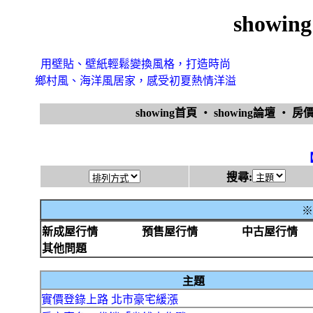
showi
用壁貼、壁紙輕鬆變換風格，打造時尚
鄉村風、海洋風居家，感受初夏熱情洋溢
showing首頁
‧
showing論壇
‧
房
搜尋:
※
新成屋行情
預售屋行情
中古屋行情
其他問題
主題
實價登錄上路 北市豪宅緩漲