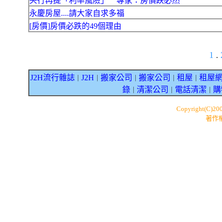
央行再提「利率風險」 專家：房價跌必然
永慶房屋....請大家自求多福
[房價]房價必跌的49個理由
1
.
J2H流行雜誌
J2H
搬家公司
搬家公司
租屋
租屋
｜
｜
｜
｜
｜
錄
清潔公司
電話清潔
購
｜
｜
｜
Copyright(C)20
著作