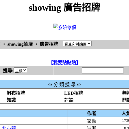
showing 廣告招牌
頁
‧
showing論壇
‧
廣告招牌
【我要貼貼貼】
搜尋:
※
分 類 搜 尋 ※
帆布招牌
LED招牌
無
知識
討論
問
作者
人
173
家勳
187
-北市題
淑卿