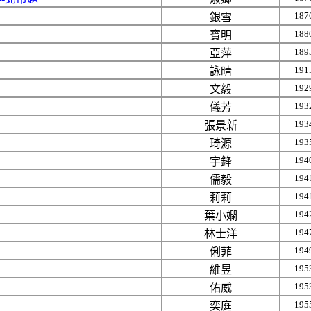
187
銀雪
188
寶明
189
亞萍
191
詠晴
192
文毅
193
儀芳
193
張景新
193
琦源
194
宇鋒
194
儒毅
194
莉莉
194
葉小嫻
194
林士洋
194
俐菲
195
維昱
195
佑威
195
奕庭