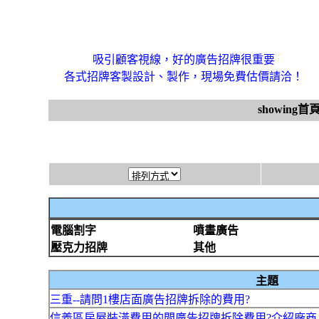
吸引顧客視線，好的廣告招牌很重要
各式招牌客製設計、製作，現場免費估價請洽！
showing首
電腦割字
噴畫廣告
壓克力招牌
其他
主題
三重--請問1樓店面廣告招牌拆除的費用?
信義區房屋裝潢費用的問廣告招牌拆除費用?介紹廠商-