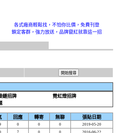
各式廠商輕鬆找，不怕你比價，免費刊登
鎖定客群，強力放送，品牌竄紅就靠這一招
接縫招牌
霓虹燈招牌
題
氣
回應
轉寄
無聊
張貼日期
9
0
0
0
2019-05-20
0
7
0
0
2016-06-22