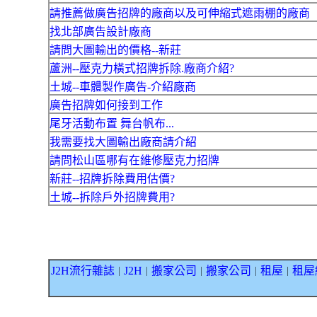
請推薦做廣告招牌的廠商以及可伸縮式遮雨棚的廠商
找北部廣告設計廠商
請問大圖輸出的價格--新莊
蘆洲--壓克力橫式招牌拆除.廠商介紹?
土城--車體製作廣告-介紹廠商
廣告招牌如何接到工作
尾牙活動布置 舞台帆布...
我需要找大圖輸出廠商請介紹
請問松山區哪有在維修壓克力招牌
新莊--招牌拆除費用估價?
土城--拆除戶外招牌費用?
J2H流行雜誌
J2H
搬家公司
搬家公司
租屋
租屋
｜
｜
｜
｜
｜