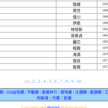
195
致緯
196
琴芳
196
俊川
196
伊柔
196
林恒新
196
梁希貞
196
麗芯
197
程霖
197
海清
197
俊良
197
宸偉
2
3
4
5
6
7
8
9
10
[1]
.
.
.
.
.
.
.
.
.
.
網
J2H凶宅網
不動產
房屋仲介
房地產
比價網
客源網
｜
｜
｜
｜
｜
｜
｜
內裝潢
｜
代書
｜
抓漏
showing
Copyright(C)2000
All Rights Reserved