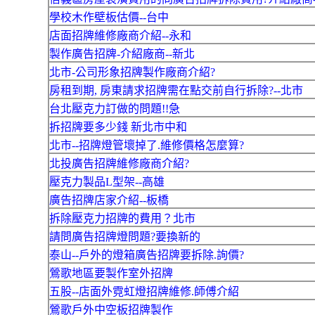
學校木作壁板估價--台中
店面招牌維修廠商介紹--永和
製作廣告招牌-介紹廠商--新北
北市-公司形象招牌製作廠商介紹?
房租到期, 房東請求招牌需在點交前自行拆除?--北市
台北壓克力訂做的問題!!急
拆招牌要多少錢 新北市中和
北市--招牌燈管壞掉了.維修價格怎麼算?
北投廣告招牌維修廠商介紹?
壓克力製品L型架--高雄
廣告招牌店家介紹--板橋
拆除壓克力招牌的費用？北市
請問廣告招牌燈問題?要換新的
泰山--戶外的燈箱廣告招牌要拆除.詢價?
鶯歌地區要製作室外招牌
五股--店面外霓虹燈招牌維修.師傅介紹
鶯歌戶外中空板招牌製作