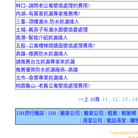
林口--請問老公寓壁癌處理的費用?
內湖--有厲害抓漏專家推薦嗎?
三重--頂樓漏水.防水抓漏達人
土城--舊房子有漏水跟壁癌要處理
南港~幫我介紹抓漏達人
五股--公寓樓梯間牆面壁癌處理費用?
高雄--推薦防水抓漏達人
請推薦台北抓漏專家來抓漏
推薦優質防水抓漏廠商--高雄
北市--急需專業抓漏達人
桃園龜山--老舊公寓壁癌處理費用?
11
12
13
1
<<上 10頁
.
.
.
J2H流行雜誌
J2H
搬家公司
搬家公司
租屋
租屋網
｜
｜
｜
｜
｜
清潔公司
電話清潔
購
｜
｜
｜
Copyright(C)20