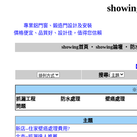
show
專業鋁門窗、鍛造門設計及安裝
價格便宜、品質好、設計佳，值得您信賴
showing首頁
‧
showing論壇
‧
防
搜尋:
※
抓漏工程
防水處理
壁癌處理
問題
主題
新店--住家壁癌處理費用?
北市~抓漏達人推薦