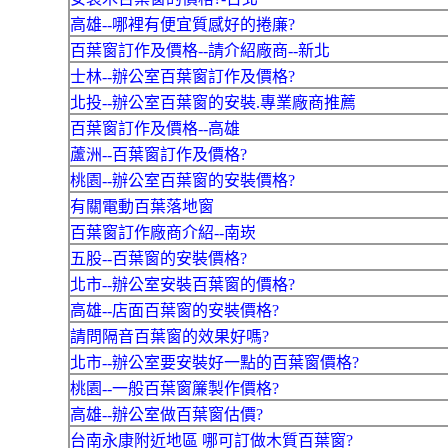
高雄--哪裡有便宜質感好的捲廉?
百葉窗訂作及價格--請介紹廠商--新北
士林--辦公室百葉窗訂作及價格?
北投--辦公室百葉窗的安裝.專業廠商推薦
百葉窗訂作及價格--高雄
蘆洲--百葉窗訂作及價格?
桃園--辦公室百葉窗的安裝價格?
有關電動百葉落地窗
百葉窗訂作廠商介紹--南崁
五股--百葉窗的安裝價格?
北市--辦公室安裝百葉窗的價格?
高雄--店面百葉窗的安裝價格?
請問隔音百葉窗的效果好嗎?
北市--辦公室要安裝好一點的百葉窗價格?
桃園--一般百葉窗簾製作價格?
高雄--辦公室做百葉窗估價?
台南永康附近地區 哪可訂做木質百葉窗?