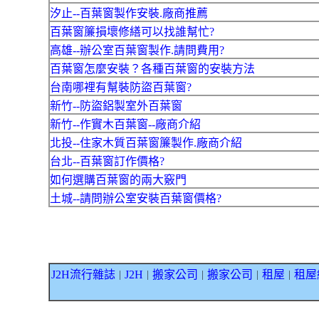
汐止--百葉窗製作安裝.廠商推薦
百葉窗簾損壞修繕可以找誰幫忙?
高雄--辦公室百葉窗製作.請問費用?
百葉窗怎麼安裝？各種百葉窗的安裝方法
台南哪裡有幫裝防盜百葉窗?
新竹--防盜鋁製室外百葉窗
新竹--作實木百葉窗--廠商介紹
北投--住家木質百葉窗簾製作.廠商介紹
台北--百葉窗訂作價格?
如何選購百葉窗的兩大竅門
土城--請問辦公室安裝百葉窗價格?
J2H流行雜誌
J2H
搬家公司
搬家公司
租屋
租屋
｜
｜
｜
｜
｜