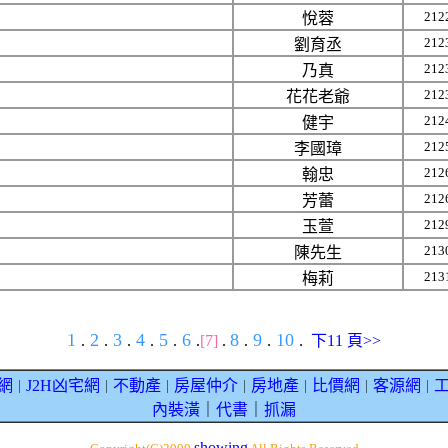
212
悅蓉
212
劉育丞
212
乃真
212
花花老爺
212
健宇
212
李國璋
212
翰忠
212
芳蕾
212
玉萱
213
陳先生
213
梅莉
1
2
3
4
5
6
8
9
10
.
.
.
.
.
.
[7]
.
.
.
.
下11 頁>>
網
J2H凶宅網
不動產
房屋仲介
房地產
比價網
客源網
｜
｜
｜
｜
｜
｜
｜
內裝潢
｜
代書
｜
抓漏
showing