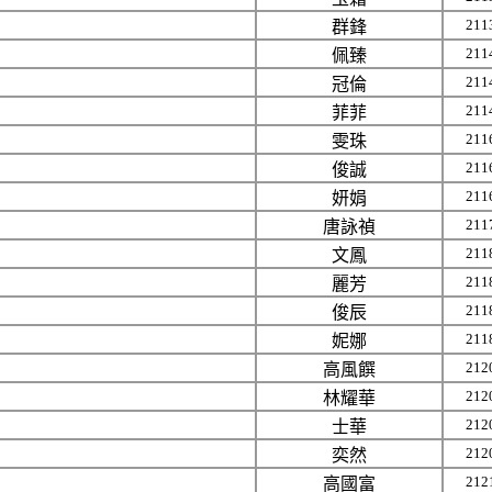
211
群鋒
211
佩臻
211
冠倫
211
菲菲
211
雯珠
211
俊誠
211
妍娟
211
唐詠禎
211
文鳳
211
麗芳
211
俊辰
211
妮娜
212
高風饌
212
林耀華
212
士華
212
奕然
212
高國富