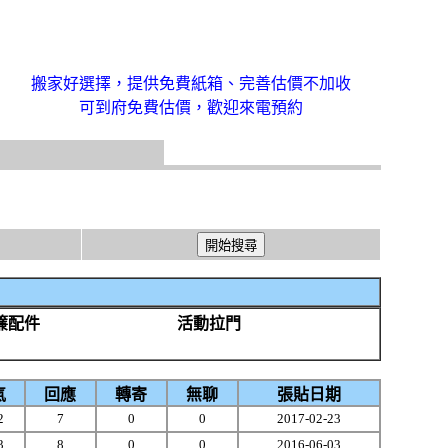
搬家好選擇，提供免費紙箱、完善估價不加收
可到府免費估價，歡迎來電預約
簾配件
活動拉門
氣
回應
轉寄
無聊
張貼日期
2
7
0
0
2017-02-23
3
8
0
0
2016-06-03