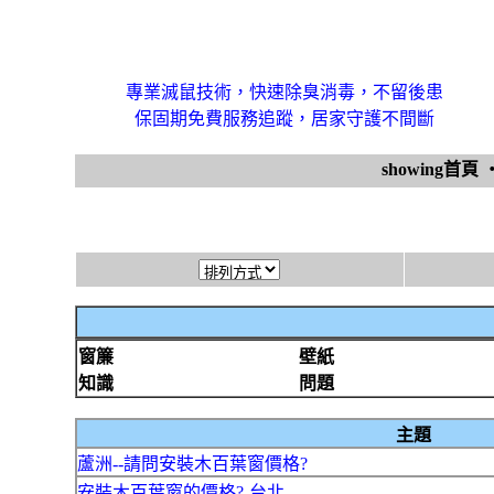
專業滅鼠技術，快速除臭消毒，不留後患
保固期免費服務追蹤，居家守護不間斷
showing首頁
窗簾
壁紙
知識
問題
主題
蘆洲--請問安裝木百葉窗價格?
安裝木百葉窗的價格?-台北