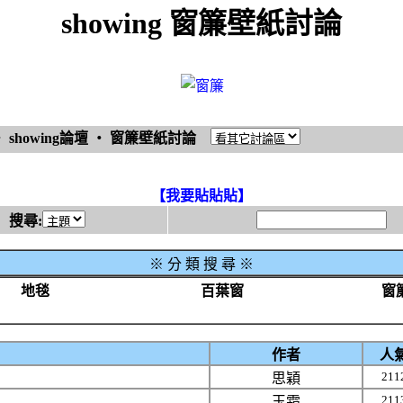
showing 窗簾壁紙討論
‧
showing論壇
‧
窗簾壁紙討論
【我要貼貼貼】
搜尋:
※
分 類 搜 尋 ※
地毯
百葉窗
窗
作者
人
211
思穎
211
玉霜