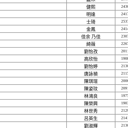
243
健熙
241
明達
253
士琦
241
金鳳
230
佳余 乃佳
226
綺薇
201
劉怡孜
190
高欣怡
213
劉怡婷
211
唐詠禎
200
陳琪瑄
209
陳姿玟
197
林鴻良
190
陳榮興
212
林世秀
214
呂英生
213
劉淑輝