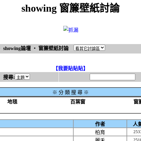
showing 窗簾壁紙討論
‧
showing論壇
‧
窗簾壁紙討論
【我要貼貼貼】
搜尋:
※
分 類 搜 尋 ※
地毯
百葉窗
窗
作者
人
253
柏育
251
麗禾