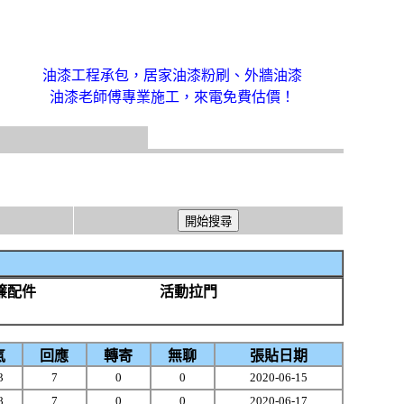
油漆工程承包，居家油漆粉刷、外牆油漆
油漆老師傅專業施工，來電免費估價！
簾配件
活動拉門
氣
回應
轉寄
無聊
張貼日期
3
7
0
0
2020-06-15
8
7
0
0
2020-06-17