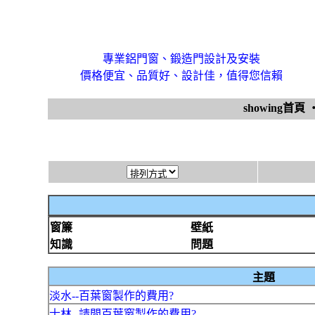
專業鋁門窗、鍛造門設計及安裝
價格便宜、品質好、設計佳，值得您信賴
showing首頁
窗簾
壁紙
知識
問題
主題
淡水--百葉窗製作的費用?
士林--請問百葉窗製作的費用?