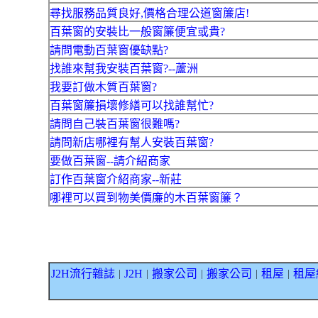
尋找服務品質良好,價格合理公道窗簾店!
百葉窗的安裝比一般窗簾便宜或貴?
請問電動百葉窗優缺點?
找誰來幫我安裝百葉窗?--蘆洲
我要訂做木質百葉窗?
百葉窗簾損壞修繕可以找誰幫忙?
請問自己裝百葉窗很難嗎?
請問新店哪裡有幫人安裝百葉窗?
要做百葉窗--請介紹商家
訂作百葉窗介紹商家--新莊
哪裡可以買到物美價廉的木百葉窗簾？
J2H流行雜誌
J2H
搬家公司
搬家公司
租屋
租屋
｜
｜
｜
｜
｜