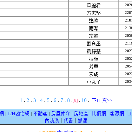
202
粱麗君
220
方志堅
218
逸峰
213
雨潔
205
宗翰
211
劉育丞
202
劉靜慧
205
振暉
205
芳華
202
宏成
203
小丸子
1
2
3
4
5
6
7
8
10
.
.
.
.
.
.
.
.
[9]
.
.
下11 頁>>
網
J2H凶宅網
不動產
房屋仲介
房地產
比價網
客源網
｜
｜
｜
｜
｜
｜
｜
內裝潢
｜
代書
｜
抓漏
showing