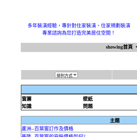
多年裝潢經驗，專針對住家裝潢、住家規劃裝潢
專業諮詢為您打造完美居住空間！
showing首頁
窗簾
壁紙
知識
問題
主題
蘆洲--百葉窗訂作及價格
基隆--百葉窗的安裝價格如何?