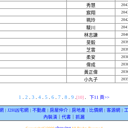
204
秀慧
204
宸翔
204
珮玲
204
駿川
204
林志謙
203
旻毅
203
芝雲
203
柔安
203
偉成
203
黃正偉
203
小丸子
1
2
3
4
5
6
7
8
9
.
.
.
.
.
.
.
.
.
[10]
.
下11 頁>>
網
J2H凶宅網
不動產
房屋仲介
房地產
比價網
客源網
｜
｜
｜
｜
｜
｜
｜
內裝潢
｜
代書
｜
抓漏
showing