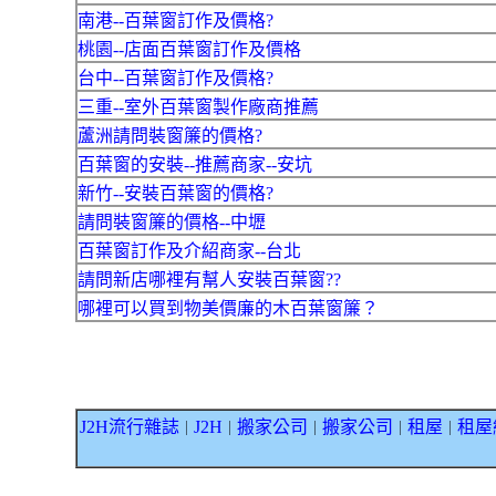
南港--百葉窗訂作及價格?
桃園--店面百葉窗訂作及價格
台中--百葉窗訂作及價格?
三重--室外百葉窗製作廠商推薦
蘆洲請問裝窗簾的價格?
百葉窗的安裝--推薦商家--安坑
新竹--安裝百葉窗的價格?
請問裝窗簾的價格--中壢
百葉窗訂作及介紹商家--台北
請問新店哪裡有幫人安裝百葉窗??
哪裡可以買到物美價廉的木百葉窗簾？
J2H流行雜誌
J2H
搬家公司
搬家公司
租屋
租屋
｜
｜
｜
｜
｜