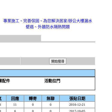
專業施工、完善保固、為您解決居家/辦公大樓漏水
壁癌、外牆防水隔熱問題
簾配件
活動拉門
氣
回應
轉寄
無聊
張貼日期
8
11
0
0
2016-12-21
8
6
0
0
2017-10-05