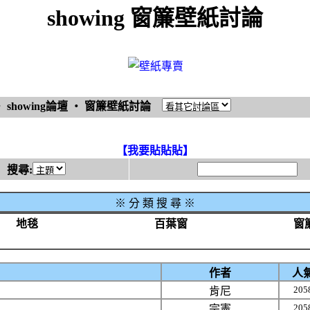
showing 窗簾壁紙討論
‧
showing論壇
‧
窗簾壁紙討論
【我要貼貼貼】
搜尋:
※
分 類 搜 尋 ※
地毯
百葉窗
窗
作者
人
205
肯尼
205
宗憲