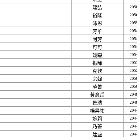
205
建弘
205
裕隆
205
沛恩
205
芳華
205
阿芳
205
可可
205
翊臨
205
振暉
205
克欽
205
宗翰
205
曉菁
204
黃念岳
204
景瑞
204
楊昇祐
204
婉莉
204
乃菁
204
建盛