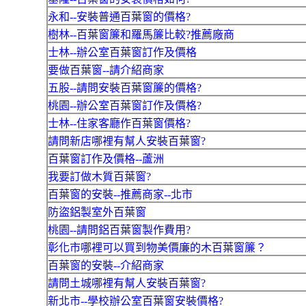
永和--安裝普通百葉窗的價格?
樹林--百葉窗簾和羅馬簾比較?推薦廠商
士林--辦公室百葉窗訂作及價格
要做百葉窗--請介紹商家
五股--請問安裝百葉窗簾的價格?
桃園--辦公室百葉窗訂作及價格?
士林--住家客廳作百葉窗價格?
請問新店哪裡有幫人安裝百葉窗?
百葉窗訂作及價格--蘆洲
我要訂做木質百葉窗?
百葉窗的安裝--推薦商家--北市
防盜鋁製室外百葉窗
桃園--請問鋁百葉窗製作費用?
彰化市哪裡可以買到物美價廉的木百葉窗簾？
百葉窗的安裝--介紹商家
請問土城哪裡有幫人安裝百葉窗?
新北市--學校辦公室百葉窗安裝價格?