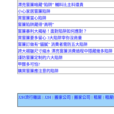
漂亮窗簾暗藏“陷阱” 輔料比主料還貴
小心家居窗簾陷阱
買窗簾當心陷阱
窗簾陷阱藏得“高明”
窗簾暴利大揭秘！面對陷阱如何應對？
買窗簾要多留心 3大陷阱宰你沒商量
窗簾訂做有“貓膩” 消費者需防五大陷阱
誇大褶皺尺寸縮水 漂亮窗簾消費過程中隱藏幾多陷阱
謹防窗簾定制的六大陷阱
甲醛多可怕?
購買窗簾應注意的陷阱
J2H流行雜誌
J2H
搬家公司
搬家公司
租屋
租屋
｜
｜
｜
｜
｜