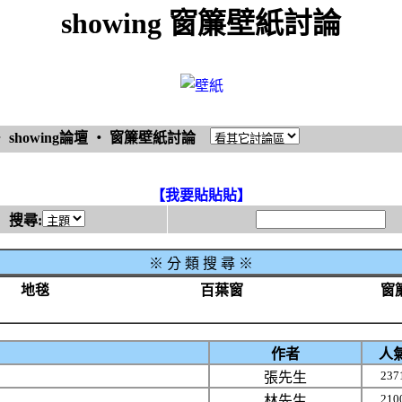
showing 窗簾壁紙討論
‧
showing論壇
‧
窗簾壁紙討論
【我要貼貼貼】
搜尋:
※
分 類 搜 尋 ※
地毯
百葉窗
窗
作者
人
237
張先生
210
林先生