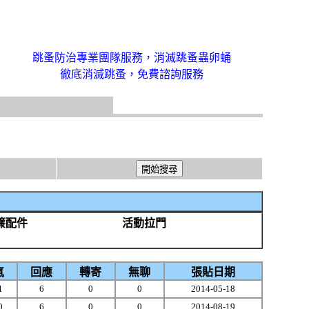
跳蚤防治專業團隊服務，消滅跳蚤蟲卵蛹
徹底消滅跳蚤，免費諮詢服務
簾配件
活動拉門
氣
回應
轉寄
無聊
張貼日期
1
6
0
0
2014-05-18
0
6
0
0
2014-08-19