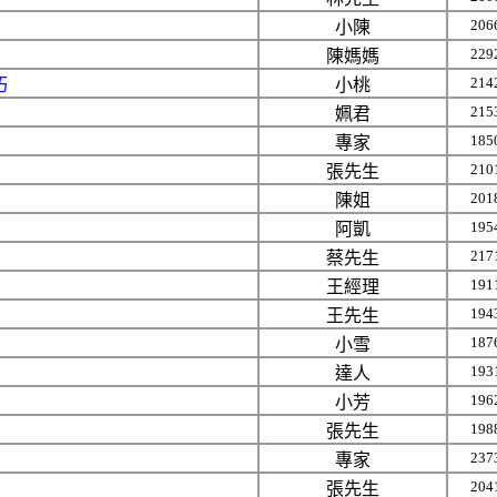
206
小陳
229
陳媽媽
214
巧
小桃
215
姵君
185
專家
210
張先生
201
陳姐
195
阿凱
217
蔡先生
191
王經理
194
王先生
187
小雪
193
達人
196
小芳
198
張先生
237
專家
204
張先生