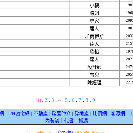
198
小橘
196
陳姐
209
專家
198
達人
203
加爾伊斯
215
達人
197
欣怡
202
達人
247
設計師
205
雪兒
221
陳經理
2
3
4
5
6
7
8
9
[1]
.
.
.
.
.
.
.
.
.
網
J2H凶宅網
不動產
房屋仲介
房地產
比價網
客源網
｜
｜
｜
｜
｜
｜
｜
內裝潢
｜
代書
｜
抓漏
showing
Copyright(C)2000
All Rights Reserved