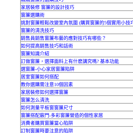
家居裝修 窗簾的設計技巧
窗簾選購術
挑對窗簾輕鬆改變室內氛圍 (購買窗簾的5個實用小技
窗簾的清洗技巧
銷售員銷售窗簾布藝的應對技巧有哪些？
如何提高銷售技巧和話術
窗簾知識介紹
訂做窗簾，選擇面料上有什麽講究嗎? 基本功能
選窗簾-小心家居窗簾陷阱
居室窗簾如何搭配
教你選購需注意10個因素
家居裝修如何選擇窗簾
窗簾怎么清洗
如何測量平板窗窗簾尺寸
窗簾搭配竅門-多彩窗簾營造的個性家居
消費者購買窗簾當心陷阱
訂制窗簾時要注意的陷阱