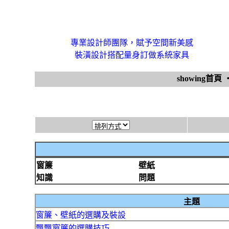
專業設計師團隊，賦予空間新美感
裝潢設計搭配量身訂做系統家具
showing首頁
窗簾
壁紙
知識
問題
主題
窗簾、壁紙的選購及裝設
飄飄窗簾的選購技巧