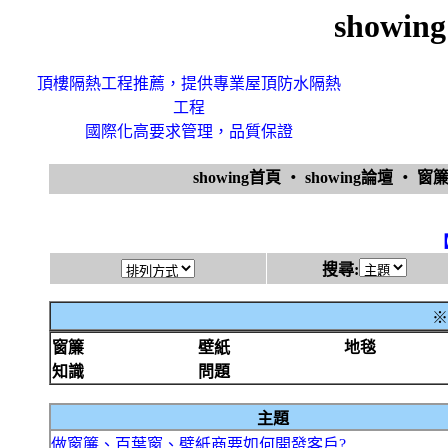
showi
頂樓隔熱工程推薦，提供專業屋頂防水隔熱
工程
國際化高要求管理，品質保證
showing首頁
‧
showing論壇
‧
窗
搜尋:
※
窗簾
壁紙
地毯
知識
問題
主題
做窗簾、百葉窗、壁紙商要如何開發客戶?