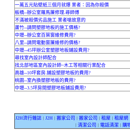
一萬五元貼壁紙三個月就爆 業者：因為你殺價
板橋--辦公室羅馬簾修理.尋師傅
不滿被殺價劣品施工 業者嗆故意的
蘆竹--請問塑膠地板的施工價格?
中壢--辦公室百葉窗維修費用?
八里--請問電動窗簾維修的價格?
中壢--45坪辦公室塑膠地板鋪設費用?
尋找室內設計師配合
找北部地區室內設計師~木工等相關行業配合
高雄--10坪套房.鋪設塑膠地板的費用?
桃園--室內換塑膠地板的費用?
中壢--3.5坪房間塑膠地板鋪設費用?
J2H流行雜誌
J2H
搬家公司
搬家公司
租屋
租屋網
｜
｜
｜
｜
｜
清潔公司
電話清潔
購
｜
｜
｜