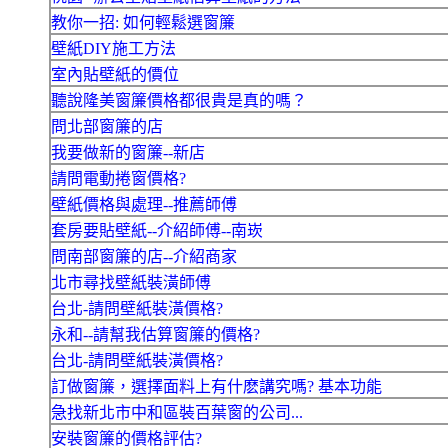
教你一招: 如何輕鬆選窗簾
壁紙DIY施工方法
室內貼壁紙的價位
聽說隆美窗簾價格都很貴是真的嗎？
問北部窗簾的店
我要做新的窗簾--新店
請問電動捲窗價格?
壁紙價格與處理--推薦師傅
套房要貼壁紙--介紹師傅--南崁
問南部窗簾的店--介紹商家
北市尋找壁紙裝潢師傅
台北-請問壁紙裝潢價格?
永和--請幫我估算窗簾的價格?
台北-請問壁紙裝潢價格?
訂做窗簾，選擇面料上有什麽講究嗎? 基本功能
急找新北市中和區裝百葉窗的公司...
安裝窗簾的價格評估?