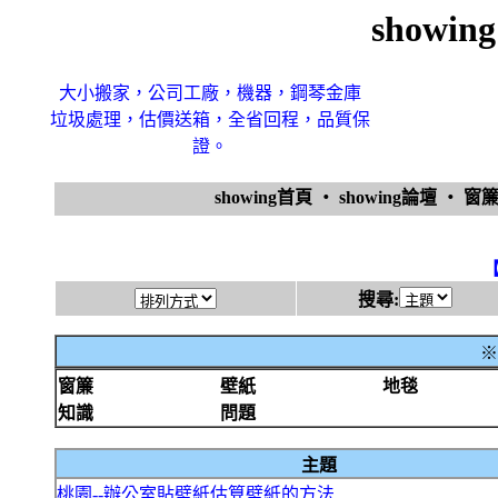
showi
大小搬家，公司工廠，機器，鋼琴金庫
垃圾處理，估價送箱，全省回程，品質保
證。
showing首頁
‧
showing論壇
‧
窗
搜尋:
※
窗簾
壁紙
地毯
知識
問題
主題
桃園--辦公室貼壁紙估算壁紙的方法