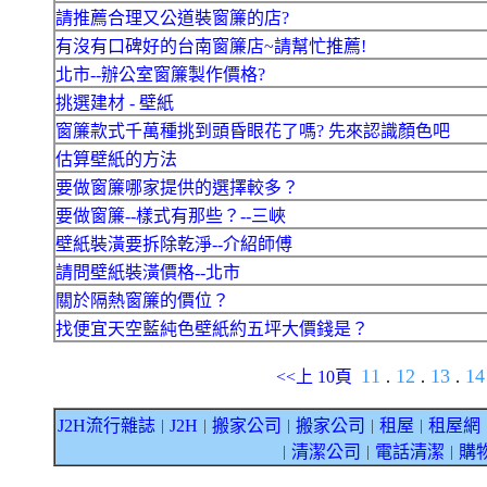
請推薦合理又公道裝窗簾的店?
有沒有口碑好的台南窗簾店~請幫忙推薦!
北市--辦公室窗簾製作價格?
挑選建材 - 壁紙
窗簾款式千萬種挑到頭昏眼花了嗎? 先來認識顏色吧
估算壁紙的方法
要做窗簾哪家提供的選擇較多？
要做窗簾--樣式有那些？--三峽
壁紙裝潢要拆除乾淨--介紹師傅
請問壁紙裝潢價格--北市
關於隔熱窗簾的價位？
找便宜天空藍純色壁紙約五坪大價錢是？
11
12
13
1
<<上 10頁
.
.
.
J2H流行雜誌
J2H
搬家公司
搬家公司
租屋
租屋網
｜
｜
｜
｜
｜
清潔公司
電話清潔
購
｜
｜
｜