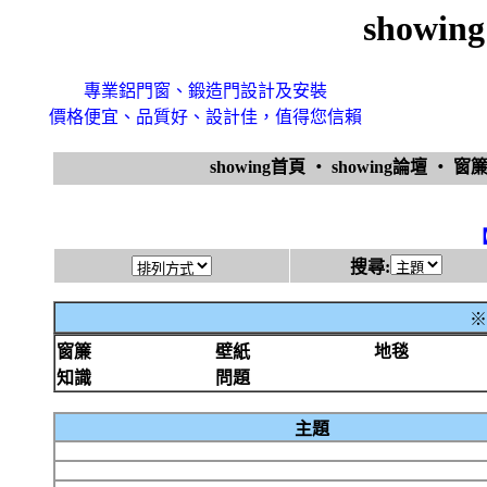
showi
專業鋁門窗、鍛造門設計及安裝
價格便宜、品質好、設計佳，值得您信賴
showing首頁
‧
showing論壇
‧
窗
搜尋:
※
窗簾
壁紙
地毯
知識
問題
主題