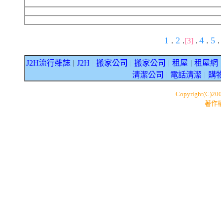
1
2
4
5
.
.
[3]
.
.
.
J2H流行雜誌
J2H
搬家公司
搬家公司
租屋
租屋網
｜
｜
｜
｜
｜
清潔公司
電話清潔
購
｜
｜
｜
Copyright(C)20
著作