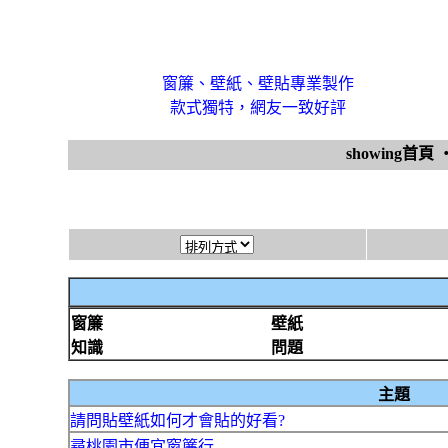
窗簾、壁紙、壁貼專業製作
款式獨特，網友一致好評
showing首頁
窗簾
壁紙
知識
問題
主題
請問貼壁紙如何才會貼的好看?
尋桃園市便宜窗簾行