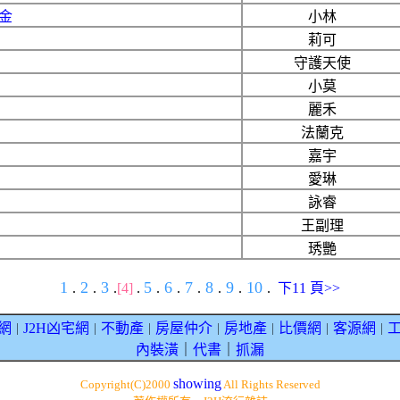
金
小林
莉可
守護天使
小莫
麗禾
法蘭克
嘉宇
愛琳
詠睿
王副理
琇艷
1
2
3
5
6
7
8
9
10
.
.
.
[4]
.
.
.
.
.
.
.
下11 頁>>
網
J2H凶宅網
不動產
房屋仲介
房地產
比價網
客源網
｜
｜
｜
｜
｜
｜
｜
內裝潢
｜
代書
｜
抓漏
showing
Copyright(C)2000
All Rights Reserved