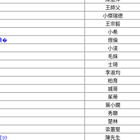
王師父
小傑瑞德
王宗毅
小希
費�
煜倫
小浚
毛妹
士琦
李淑均
柏育
城哥
茱蒂
葉小嫻
秀聰
楚林
梁蕙堅
10
陳先生