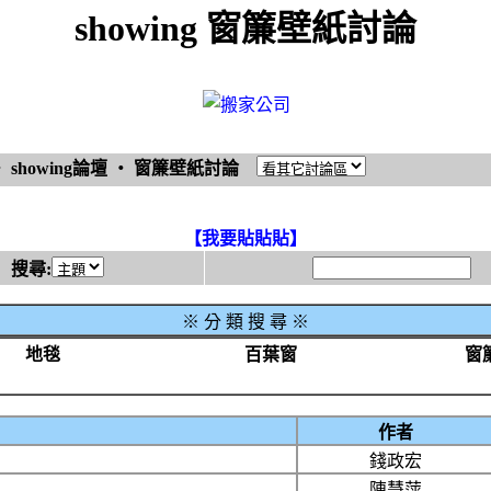
showing 窗簾壁紙討論
‧
showing論壇
‧
窗簾壁紙討論
【我要貼貼貼】
搜尋:
※
分 類 搜 尋 ※
地毯
百葉窗
窗
作者
錢政宏
陳慧萍