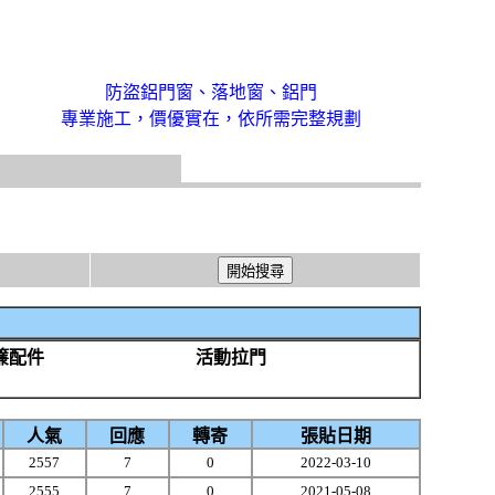
防盜鋁門窗、落地窗、鋁門
專業施工，價優實在，依所需完整規劃
簾配件
活動拉門
人氣
回應
轉寄
張貼日期
2557
7
0
2022-03-10
2555
7
0
2021-05-08