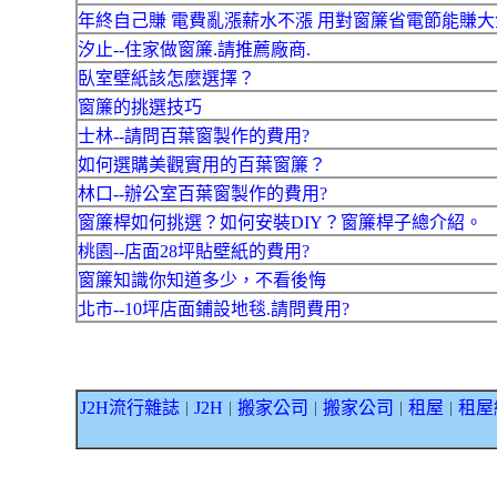
年終自己賺 電費亂漲薪水不漲 用對窗簾省電節能賺大
汐止--住家做窗簾.請推薦廠商.
臥室壁紙該怎麼選擇？
窗簾的挑選技巧
士林--請問百葉窗製作的費用?
如何選購美觀實用的百葉窗簾？
林口--辦公室百葉窗製作的費用?
窗簾桿如何挑選？如何安裝DIY？窗簾桿子總介紹。
桃園--店面28坪貼壁紙的費用?
窗簾知識你知道多少，不看後悔
北市--10坪店面鋪設地毯.請問費用?
J2H流行雜誌
J2H
搬家公司
搬家公司
租屋
租屋
｜
｜
｜
｜
｜