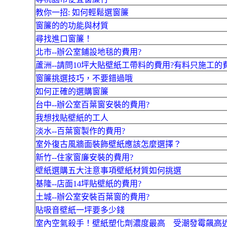
教你一招: 如何輕鬆選窗簾
窗簾的的功能與材質
尋找進口窗簾！
北市--辦公室鋪設地毯的費用?
蘆洲--請問10坪大貼壁紙工帶料的費用?有料只施工的
窗簾挑選技巧，不要錯過哦
如何正確的選購窗簾
台中--辦公室百葉窗安裝的費用?
我想找貼壁紙的工人
淡水--百葉窗製作的費用?
室外復古風牆面裝飾壁紙應該怎麼選擇？
新竹--住家窗廉安裝的費用?
壁紙選購五大注意事項壁紙材質如何挑選
基隆--店面14坪貼壁紙的費用?
土城--辦公室安裝百葉窗的費用?
貼吸音壁紙一坪要多少錢
室內空氣殺手！壁紙塑化劑濃度最高 受潮發霉飆高近